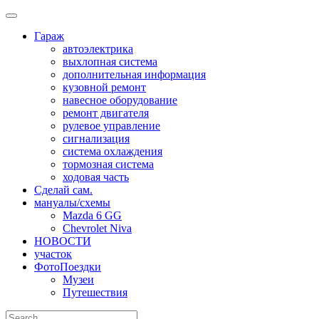
Skip
to
Гараж
content
автоэлектрика
выхлопная система
дополнительная информация
кузовной ремонт
навесное оборудование
ремонт двигателя
рулевое управление
сигнализация
система охлаждения
тормозная система
ходовая часть
Сделай сам.
мануалы/схемы
Mazda 6 GG
Chevrolet Niva
НОВОСТИ
участок
ФотоПоездки
Музеи
Путешествия
Search