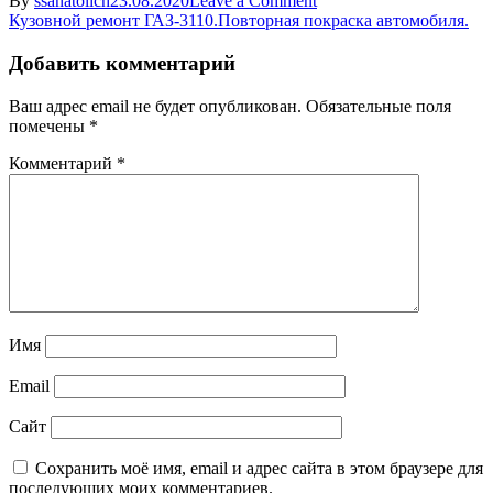
By
ssanatolich
23.08.2020
Leave a Comment
Навигация
20200425_210712
Кузовной ремонт ГАЗ-3110.Повторная покраска автомобиля.
по
Добавить комментарий
записям
Ваш адрес email не будет опубликован.
Обязательные поля
помечены
*
Комментарий
*
Имя
Email
Сайт
Сохранить моё имя, email и адрес сайта в этом браузере для
последующих моих комментариев.