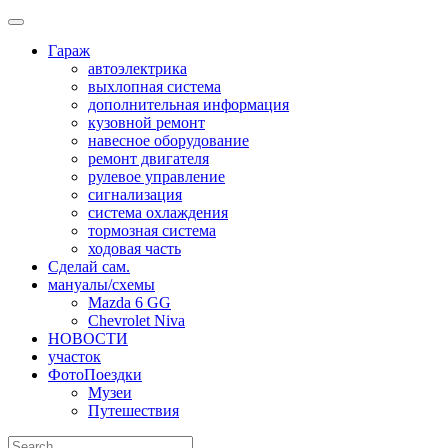
Skip
to
Гараж
content
автоэлектрика
выхлопная система
дополнительная информация
кузовной ремонт
навесное оборудование
ремонт двигателя
рулевое управление
сигнализация
система охлаждения
тормозная система
ходовая часть
Сделай сам.
мануалы/схемы
Mazda 6 GG
Chevrolet Niva
НОВОСТИ
участок
ФотоПоездки
Музеи
Путешествия
Search