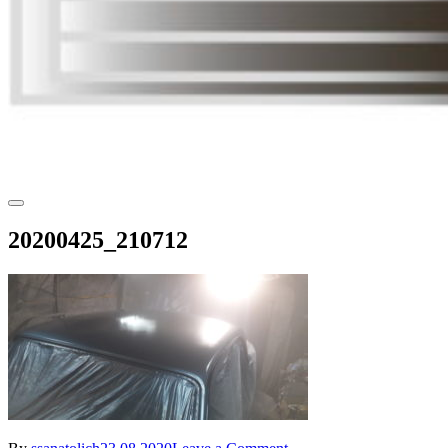
20200425_210712
on