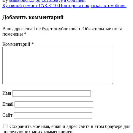
By
ssanatolich
23.08.2020
Leave a Comment
Навигация
20200427_222042
Кузовной ремонт ГАЗ-3110.Повторная покраска автомобиля.
по
Добавить комментарий
записям
Ваш адрес email не будет опубликован.
Обязательные поля
помечены
*
Комментарий
*
Имя
Email
Сайт
Сохранить моё имя, email и адрес сайта в этом браузере для
последующих моих комментариев.