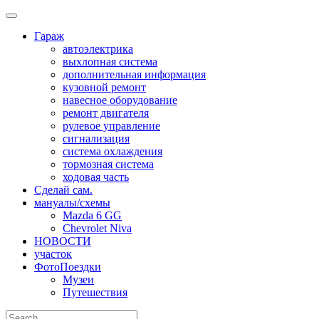
Skip
to
Гараж
content
автоэлектрика
выхлопная система
дополнительная информация
кузовной ремонт
навесное оборудование
ремонт двигателя
рулевое управление
сигнализация
система охлаждения
тормозная система
ходовая часть
Сделай сам.
мануалы/схемы
Mazda 6 GG
Chevrolet Niva
НОВОСТИ
участок
ФотоПоездки
Музеи
Путешествия
Search