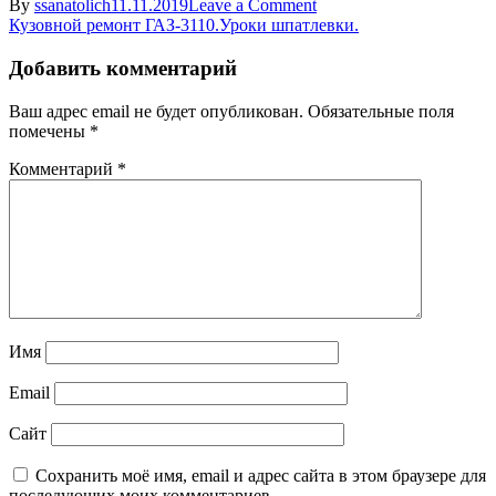
on
By
ssanatolich
11.11.2019
Leave a Comment
Навигация
dver’_gaz_7
Кузовной ремонт ГАЗ-3110.Уроки шпатлевки.
по
Добавить комментарий
записям
Ваш адрес email не будет опубликован.
Обязательные поля
помечены
*
Комментарий
*
Имя
Email
Сайт
Сохранить моё имя, email и адрес сайта в этом браузере для
последующих моих комментариев.