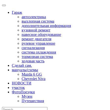
Skip
to
Гараж
content
автоэлектрика
выхлопная система
дополнительная информация
кузовной ремонт
навесное оборудование
ремонт двигателя
рулевое управление
сигнализация
система охлаждения
тормозная система
ходовая часть
Сделай сам.
мануалы/схемы
Mazda 6 GG
Chevrolet Niva
НОВОСТИ
участок
ФотоПоездки
Музеи
Путешествия
Search