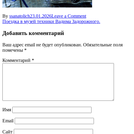
on
By
ssanatolich
23.01.2026
Leave a Comment
Навигация
https
Поездка в музей техники Вадима Задорожного.
—
по
valdaygarage.ru-
Добавить комментарий
записям
rage.ru
—
Ваш адрес email не будет опубликован.
Обязательные поля
47
помечены
*
Комментарий
*
Имя
Email
Сайт