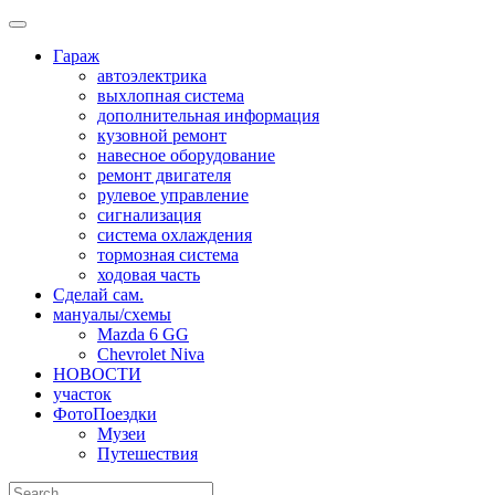
Skip
to
Гараж
content
автоэлектрика
выхлопная система
дополнительная информация
кузовной ремонт
навесное оборудование
ремонт двигателя
рулевое управление
сигнализация
система охлаждения
тормозная система
ходовая часть
Сделай сам.
мануалы/схемы
Mazda 6 GG
Chevrolet Niva
НОВОСТИ
участок
ФотоПоездки
Музеи
Путешествия
Search