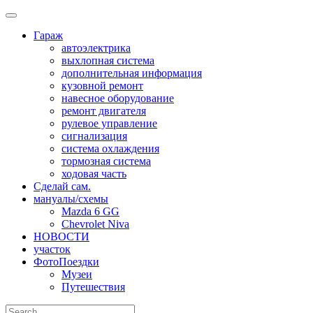
Skip
to
Гараж
content
автоэлектрика
выхлопная система
дополнительная информация
кузовной ремонт
навесное оборудование
ремонт двигателя
рулевое управление
сигнализация
система охлаждения
тормозная система
ходовая часть
Сделай сам.
мануалы/схемы
Mazda 6 GG
Chevrolet Niva
НОВОСТИ
участок
ФотоПоездки
Музеи
Путешествия
Search