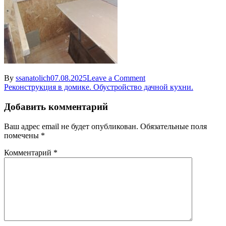
on
By
ssanatolich
07.08.2025
Leave a Comment
Навигация
Exif_JPEG_420
Реконструкция в домике. Обустройство дачной кухни.
по
Добавить комментарий
записям
Ваш адрес email не будет опубликован.
Обязательные поля
помечены
*
Комментарий
*