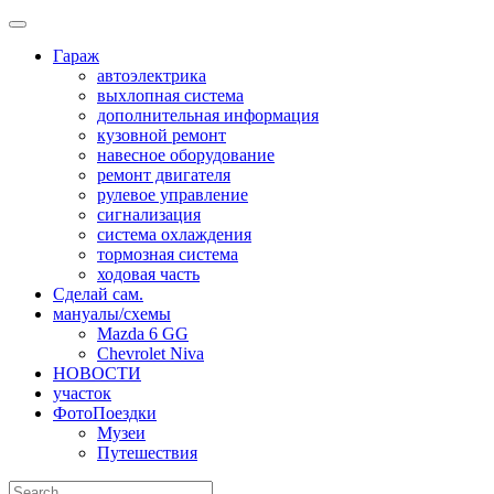
Skip
to
Гараж
content
автоэлектрика
выхлопная система
дополнительная информация
кузовной ремонт
навесное оборудование
ремонт двигателя
рулевое управление
сигнализация
система охлаждения
тормозная система
ходовая часть
Сделай сам.
мануалы/схемы
Mazda 6 GG
Chevrolet Niva
НОВОСТИ
участок
ФотоПоездки
Музеи
Путешествия
Search