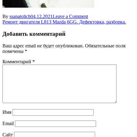
on
By
ssanatolich
04.12.2021
Leave a Comment
Навигация
bolt
Ремонт двигателя L813 Mazda 6GG. Дефектовка, разборка.
dvigatelya
по
mazda
Добавить комментарий
записям
Ваш адрес email не будет опубликован.
Обязательные поля
помечены
*
Комментарий
*
Имя
Email
Сайт