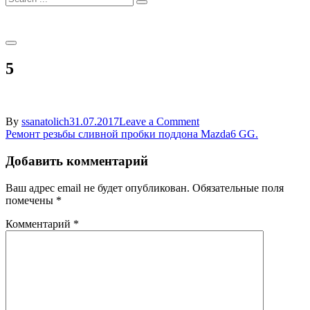
for:
5
on
By
ssanatolich
31.07.2017
Leave a Comment
Навигация
5
Ремонт резьбы сливной пробки поддона Mazda6 GG.
по
Добавить комментарий
записям
Ваш адрес email не будет опубликован.
Обязательные поля
помечены
*
Комментарий
*