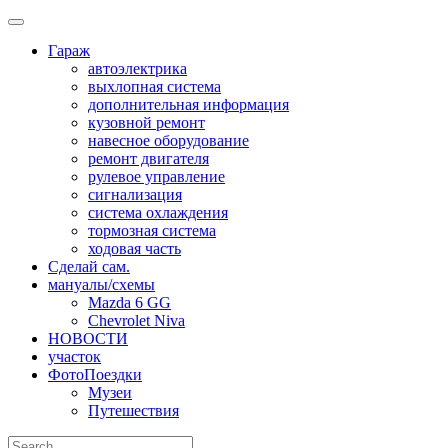
Skip
to
Гараж
content
автоэлектрика
выхлопная система
дополнительная информация
кузовной ремонт
навесное оборудование
ремонт двигателя
рулевое управление
сигнализация
система охлаждения
тормозная система
ходовая часть
Сделай сам.
мануалы/схемы
Mazda 6 GG
Chevrolet Niva
НОВОСТИ
участок
ФотоПоездки
Музеи
Путешествия
Search