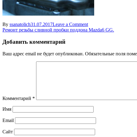
on
By
ssanatolich
31.07.2017
Leave a Comment
Навигация
8
Ремонт резьбы сливной пробки поддона Mazda6 GG.
по
Добавить комментарий
записям
Ваш адрес email не будет опубликован.
Обязательные поля пом
Комментарий
*
Имя
Email
Сайт