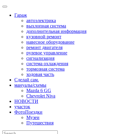
Skip
to
Гараж
content
автоэлектрика
выхлопная система
дополнительная информация
кузовной ремонт
навесное оборудование
ремонт двигателя
рулевое управление
сигнализация
система охлаждения
тормозная система
ходовая часть
Сделай сам.
мануалы/схемы
Mazda 6 GG
Chevrolet Niva
НОВОСТИ
участок
ФотоПоездки
Музеи
Путешествия
Search