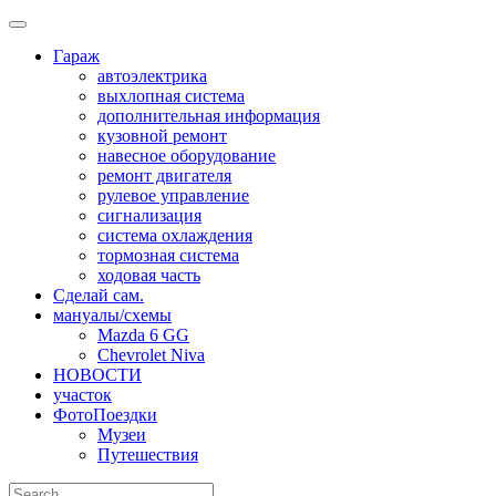
Skip
to
Гараж
content
автоэлектрика
выхлопная система
дополнительная информация
кузовной ремонт
навесное оборудование
ремонт двигателя
рулевое управление
сигнализация
система охлаждения
тормозная система
ходовая часть
Сделай сам.
мануалы/схемы
Mazda 6 GG
Chevrolet Niva
НОВОСТИ
участок
ФотоПоездки
Музеи
Путешествия
Search