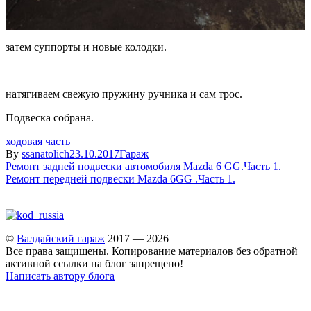
затем суппорты и новые колодки.
натягиваем свежую пружину ручника и сам трос.
Подвеска собрана.
ходовая часть
By
ssanatolich
23.10.2017
Гараж
Навигация
Ремонт задней подвески автомобиля Mazda 6 GG.Часть 1.
Ремонт передней подвески Mazda 6GG .Часть 1.
по
записям
©
Валдайский гараж
2017 — 2026
Все права защищены. Копирование материалов без обратной
активной ссылки на блог запрещено!
Написать автору блога