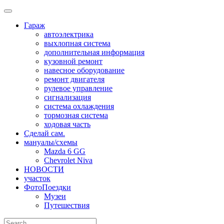
Skip
to
Гараж
content
автоэлектрика
выхлопная система
дополнительная информация
кузовной ремонт
навесное оборудование
ремонт двигателя
рулевое управление
сигнализация
система охлаждения
тормозная система
ходовая часть
Сделай сам.
мануалы/схемы
Mazda 6 GG
Chevrolet Niva
НОВОСТИ
участок
ФотоПоездки
Музеи
Путешествия
Search