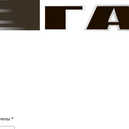
ечены
*