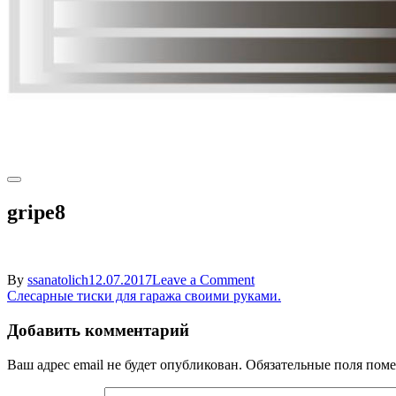
gripe8
on
By
ssanatolich
12.07.2017
Leave a Comment
Навигация
gripe8
Слесарные тиски для гаража своими руками.
по
Добавить комментарий
записям
Ваш адрес email не будет опубликован.
Обязательные поля пом