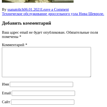
on
By
ssanatolich
06.01.2021
Leave a Comment
Навигация
drossel’1
Техническое обслуживание дроссельного узла Нива Шевроле.
по
Добавить комментарий
записям
Ваш адрес email не будет опубликован.
Обязательные поля
помечены
*
Комментарий
*
Имя
Email
Сайт