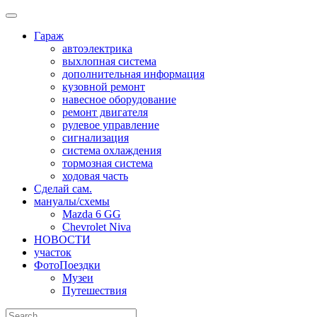
Skip
to
Гараж
content
автоэлектрика
выхлопная система
дополнительная информация
кузовной ремонт
навесное оборудование
ремонт двигателя
рулевое управление
сигнализация
система охлаждения
тормозная система
ходовая часть
Сделай сам.
мануалы/схемы
Mazda 6 GG
Chevrolet Niva
НОВОСТИ
участок
ФотоПоездки
Музеи
Путешествия
Search