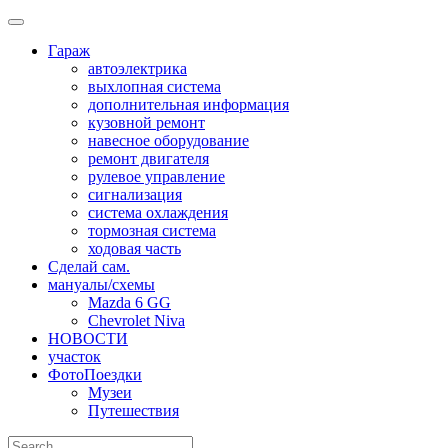
Skip
to
Гараж
content
автоэлектрика
выхлопная система
дополнительная информация
кузовной ремонт
навесное оборудование
ремонт двигателя
рулевое управление
сигнализация
система охлаждения
тормозная система
ходовая часть
Сделай сам.
мануалы/схемы
Mazda 6 GG
Chevrolet Niva
НОВОСТИ
участок
ФотоПоездки
Музеи
Путешествия
Search