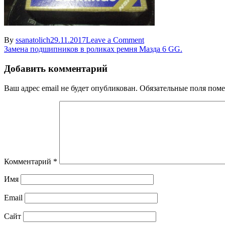
on
By
ssanatolich
29.11.2017
Leave a Comment
Навигация
фото2
Замена подшипников в роликах ремня Мазда 6 GG.
по
Добавить комментарий
записям
Ваш адрес email не будет опубликован.
Обязательные поля пом
Комментарий
*
Имя
Email
Сайт