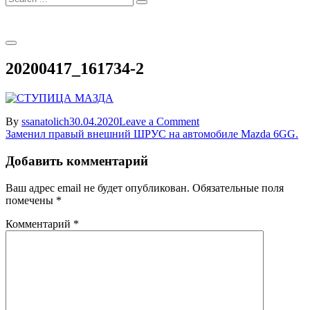
for:
20200417_161734-2
on
By
ssanatolich
30.04.2020
Leave a Comment
Навигация
20200417_161734-
Заменил правый внешний ШРУС на автомобиле Mazda 6GG.
2
по
Добавить комментарий
записям
Ваш адрес email не будет опубликован.
Обязательные поля
помечены
*
Комментарий
*