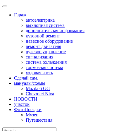
Skip
to
Гараж
content
автоэлектрика
выхлопная система
дополнительная информация
кузовной ремонт
навесное оборудование
ремонт двигателя
рулевое управление
сигнализация
система охлаждения
тормозная система
ходовая часть
Сделай сам.
мануалы/схемы
Mazda 6 GG
Chevrolet Niva
НОВОСТИ
участок
ФотоПоездки
Музеи
Путешествия
Search