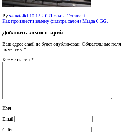
on
By
ssanatolich
10.12.2017
Leave a Comment
Навигация
20171210-
Как произвести замену фильтра салона Мазда 6 GG.
ASC_5052
по
Добавить комментарий
записям
Ваш адрес email не будет опубликован.
Обязательные поля
помечены
*
Комментарий
*
Имя
Email
Сайт