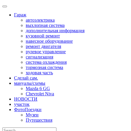
Skip
to
Гараж
content
автоэлектрика
выхлопная система
дополнительная информация
кузовной ремонт
навесное оборудование
ремонт двигателя
рулевое управление
сигнализация
система охлаждения
тормозная система
ходовая часть
Сделай сам.
мануалы/схемы
Mazda 6 GG
Chevrolet Niva
НОВОСТИ
участок
ФотоПоездки
Музеи
Путешествия
Search