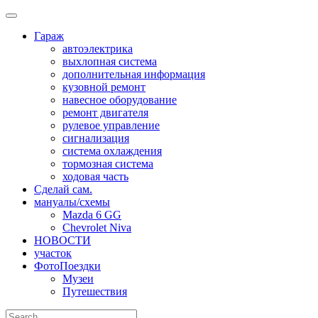
Skip
to
Гараж
content
автоэлектрика
выхлопная система
дополнительная информация
кузовной ремонт
навесное оборудование
ремонт двигателя
рулевое управление
сигнализация
система охлаждения
тормозная система
ходовая часть
Сделай сам.
мануалы/схемы
Mazda 6 GG
Chevrolet Niva
НОВОСТИ
участок
ФотоПоездки
Музеи
Путешествия
Search