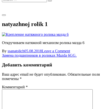
for:
natyazhnoj rolik 1
Откручиваем натяжной механизм ролика мазда 6
on
By
ssanatolich
05.08.2018
Leave a Comment
Навигация
natyazhnoj
Замена подшипников в роликах Mazda 6GG.
rolik
по
1
Добавить комментарий
записям
Ваш адрес email не будет опубликован.
Обязательные поля
помечены
*
Комментарий
*