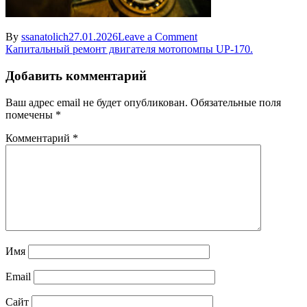
on
By
ssanatolich
27.01.2026
Leave a Comment
Навигация
Valdaygarage.ru-
Капитальный ремонт двигателя мотопомпы UP-170.
21
по
Добавить комментарий
записям
Ваш адрес email не будет опубликован.
Обязательные поля
помечены
*
Комментарий
*
Имя
Email
Сайт