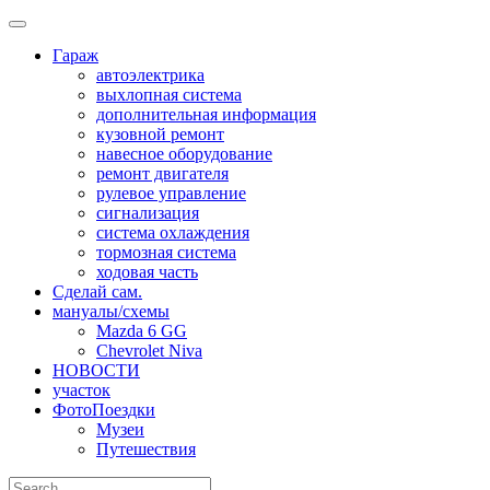
Skip
to
Гараж
content
автоэлектрика
выхлопная система
дополнительная информация
кузовной ремонт
навесное оборудование
ремонт двигателя
рулевое управление
сигнализация
система охлаждения
тормозная система
ходовая часть
Сделай сам.
мануалы/схемы
Mazda 6 GG
Chevrolet Niva
НОВОСТИ
участок
ФотоПоездки
Музеи
Путешествия
Search