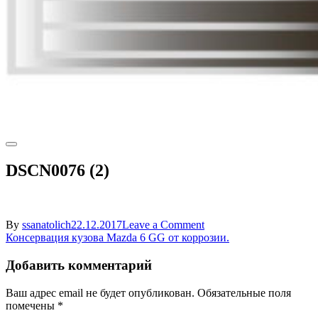
DSCN0076 (2)
on
By
ssanatolich
22.12.2017
Leave a Comment
Навигация
DSCN0076
Консервация кузова Mazda 6 GG от коррозии.
(2)
по
Добавить комментарий
записям
Ваш адрес email не будет опубликован.
Обязательные поля
помечены
*