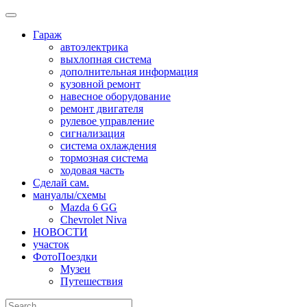
Skip
to
Гараж
content
автоэлектрика
выхлопная система
дополнительная информация
кузовной ремонт
навесное оборудование
ремонт двигателя
рулевое управление
сигнализация
система охлаждения
тормозная система
ходовая часть
Сделай сам.
мануалы/схемы
Mazda 6 GG
Chevrolet Niva
НОВОСТИ
участок
ФотоПоездки
Музеи
Путешествия
Search