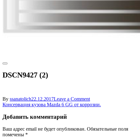
DSCN9427 (2)
on
By
ssanatolich
22.12.2017
Leave a Comment
Навигация
DSCN9427
Консервация кузова Mazda 6 GG от коррозии.
(2)
по
Добавить комментарий
записям
Ваш адрес email не будет опубликован.
Обязательные поля
помечены
*