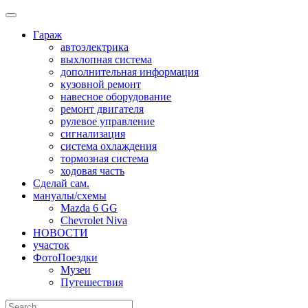
Skip
to
Гараж
content
автоэлектрика
выхлопная система
дополнительная информация
кузовной ремонт
навесное оборудование
ремонт двигателя
рулевое управление
сигнализация
система охлаждения
тормозная система
ходовая часть
Сделай сам.
мануалы/схемы
Mazda 6 GG
Chevrolet Niva
НОВОСТИ
участок
ФотоПоездки
Музеи
Путешествия
Search