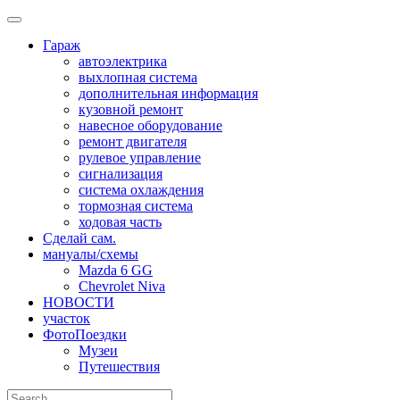
Skip
to
Гараж
content
автоэлектрика
выхлопная система
дополнительная информация
кузовной ремонт
навесное оборудование
ремонт двигателя
рулевое управление
сигнализация
система охлаждения
тормозная система
ходовая часть
Сделай сам.
мануалы/схемы
Mazda 6 GG
Chevrolet Niva
НОВОСТИ
участок
ФотоПоездки
Музеи
Путешествия
Search