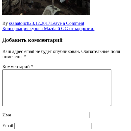
on
By
ssanatolich
23.12.2017
Leave a Comment
Навигация
DSCN9443
Консервация кузова Mazda 6 GG от коррозии.
по
Добавить комментарий
записям
Ваш адрес email не будет опубликован.
Обязательные поля
помечены
*
Комментарий
*
Имя
Email