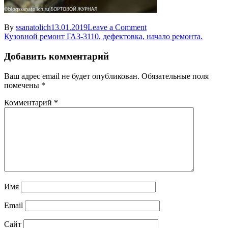
on
By
ssanatolich
13.01.2019
Leave a Comment
Навигация
rem
Кузовной ремонт ГАЗ-3110, дефектовка, начало ремонта.
vstavka
по
dveri
Добавить комментарий
записям
gaz5
Ваш адрес email не будет опубликован.
Обязательные поля
помечены
*
Комментарий
*
Имя
Email
Сайт