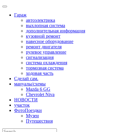
Skip
to
Гараж
content
автоэлектрика
выхлопная система
дополнительная информация
кузовной ремонт
навесное оборудование
ремонт двигателя
рулевое управление
сигнализация
система охлаждения
тормозная система
ходовая часть
Сделай сам.
мануалы/схемы
Mazda 6 GG
Chevrolet Niva
НОВОСТИ
участок
ФотоПоездки
Музеи
Путешествия
Search