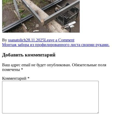
on
By
ssanatolich
28.11.2025
Leave a Comment
Навигация
IMG-
Монтаж забора из профилированного листа своими руками.
20251023-
по
WA0035
Добавить комментарий
записям
Ваш адрес email не будет опубликован.
Обязательные поля
помечены
*
Комментарий
*