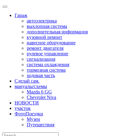
Skip
to
Гараж
content
автоэлектрика
выхлопная система
дополнительная информация
кузовной ремонт
навесное оборудование
ремонт двигателя
рулевое управление
сигнализация
система охлаждения
тормозная система
ходовая часть
Сделай сам.
мануалы/схемы
Mazda 6 GG
Chevrolet Niva
НОВОСТИ
участок
ФотоПоездки
Музеи
Путешествия
Search