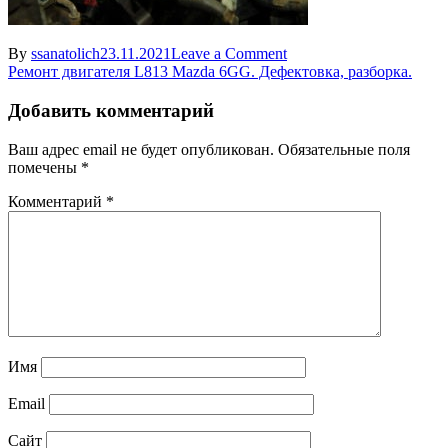
on
By
ssanatolich
23.11.2021
Leave a Comment
Навигация
vpusk
Ремонт двигателя L813 Mazda 6GG. Дефектовка, разборка.
mazda
по
Добавить комментарий
записям
Ваш адрес email не будет опубликован.
Обязательные поля
помечены
*
Комментарий
*
Имя
Email
Сайт