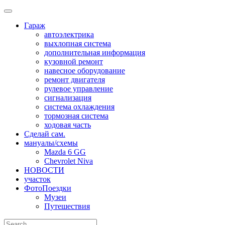
Skip
to
Гараж
content
автоэлектрика
выхлопная система
дополнительная информация
кузовной ремонт
навесное оборудование
ремонт двигателя
рулевое управление
сигнализация
система охлаждения
тормозная система
ходовая часть
Сделай сам.
мануалы/схемы
Mazda 6 GG
Chevrolet Niva
НОВОСТИ
участок
ФотоПоездки
Музеи
Путешествия
Search