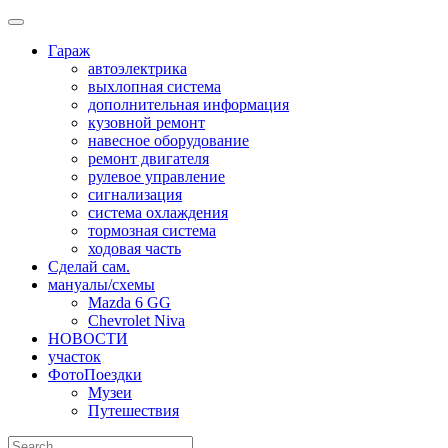
Skip
to
Гараж
content
автоэлектрика
выхлопная система
дополнительная информация
кузовной ремонт
навесное оборудование
ремонт двигателя
рулевое управление
сигнализация
система охлаждения
тормозная система
ходовая часть
Сделай сам.
мануалы/схемы
Mazda 6 GG
Chevrolet Niva
НОВОСТИ
участок
ФотоПоездки
Музеи
Путешествия
Search