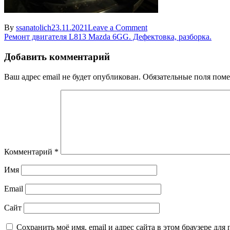
on
By
ssanatolich
23.11.2021
Leave a Comment
Навигация
kompressiya
Ремонт двигателя L813 Mazda 6GG. Дефектовка, разборка.
mazda-
по
4
Добавить комментарий
записям
Ваш адрес email не будет опубликован.
Обязательные поля пом
Комментарий
*
Имя
Email
Сайт
Сохранить моё имя, email и адрес сайта в этом браузере д