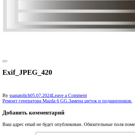
Exif_JPEG_420
on
By
ssanatolich
05.07.2024
Leave a Comment
Навигация
Exif_JPEG_420
Ремонт генератора Mazda 6 GG.Замена щеток и подшипников.
по
Добавить комментарий
записям
Ваш адрес email не будет опубликован.
Обязательные поля пом