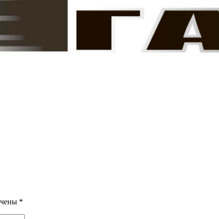
ечены
*