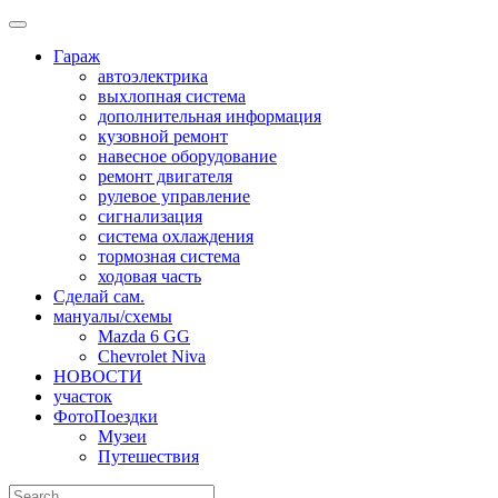
Skip
to
Гараж
content
автоэлектрика
выхлопная система
дополнительная информация
кузовной ремонт
навесное оборудование
ремонт двигателя
рулевое управление
сигнализация
система охлаждения
тормозная система
ходовая часть
Сделай сам.
мануалы/схемы
Mazda 6 GG
Chevrolet Niva
НОВОСТИ
участок
ФотоПоездки
Музеи
Путешествия
Search