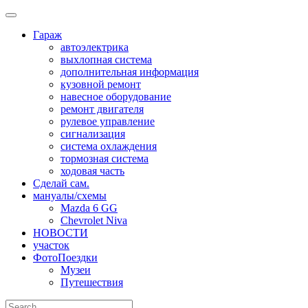
Skip
to
Гараж
content
автоэлектрика
выхлопная система
дополнительная информация
кузовной ремонт
навесное оборудование
ремонт двигателя
рулевое управление
сигнализация
система охлаждения
тормозная система
ходовая часть
Сделай сам.
мануалы/схемы
Mazda 6 GG
Chevrolet Niva
НОВОСТИ
участок
ФотоПоездки
Музеи
Путешествия
Search