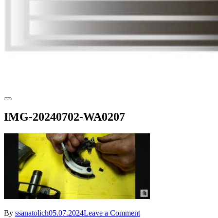
IMG-20240702-WA0207
on
By
ssanatolich
05.07.2024
Leave a Comment