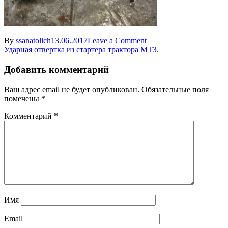
on
By
ssanatolich
13.06.2017
Leave a Comment
Навигация
screwdriver6
Ударная отвертка из стартера трактора МТЗ.
по
Добавить комментарий
записям
Ваш адрес email не будет опубликован.
Обязательные поля
помечены
*
Комментарий
*
Имя
Email