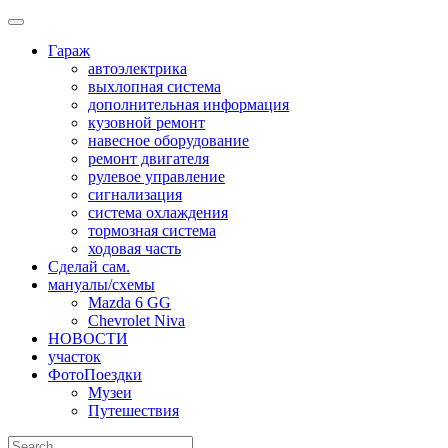
Skip
to
Гараж
content
автоэлектрика
выхлопная система
дополнительная информация
кузовной ремонт
навесное оборудование
ремонт двигателя
рулевое управление
сигнализация
система охлаждения
тормозная система
ходовая часть
Сделай сам.
мануалы/схемы
Mazda 6 GG
Chevrolet Niva
НОВОСТИ
участок
ФотоПоездки
Музеи
Путешествия
Search