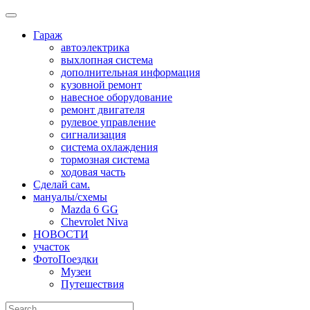
Skip
to
Гараж
content
автоэлектрика
выхлопная система
дополнительная информация
кузовной ремонт
навесное оборудование
ремонт двигателя
рулевое управление
сигнализация
система охлаждения
тормозная система
ходовая часть
Сделай сам.
мануалы/схемы
Mazda 6 GG
Chevrolet Niva
НОВОСТИ
участок
ФотоПоездки
Музеи
Путешествия
Search