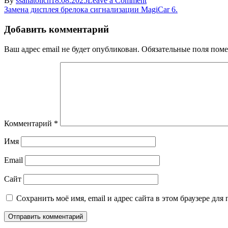
By
ssanatolich
18.08.2025
Leave a Comment
Навигация
zamena
Замена дисплея брелока сигнализации MagiCar 6.
displeya
по
Magic
Добавить комментарий
записям
Car8
Ваш адрес email не будет опубликован.
Обязательные поля пом
Комментарий
*
Имя
Email
Сайт
Сохранить моё имя, email и адрес сайта в этом браузере д