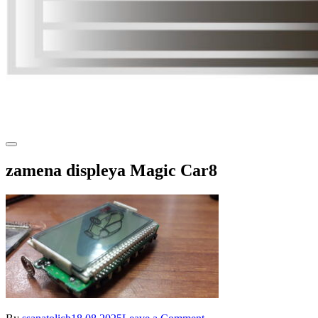
zamena displeya Magic Car8
on