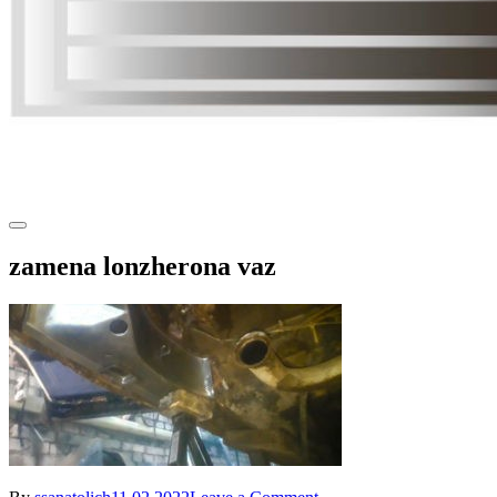
zamena lonzherona vaz
on