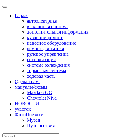
Skip
to
Гараж
content
автоэлектрика
выхлопная система
дополнительная информация
кузовной ремонт
навесное оборудование
ремонт двигателя
рулевое управление
сигнализация
система охлаждения
тормозная система
ходовая часть
Сделай сам.
мануалы/схемы
Mazda 6 GG
Chevrolet Niva
НОВОСТИ
участок
ФотоПоездки
Музеи
Путешествия
Search