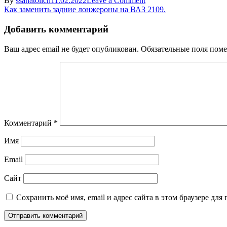
By
ssanatolich
11.02.2022
Leave a Comment
Навигация
zamena
Как заменить задние лонжероны на ВАЗ 2109.
lonzherona
по
vaz
Добавить комментарий
записям
Ваш адрес email не будет опубликован.
Обязательные поля пом
Комментарий
*
Имя
Email
Сайт
Сохранить моё имя, email и адрес сайта в этом браузере д