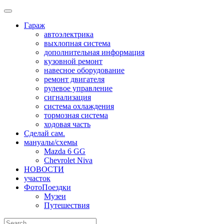
Skip
to
Гараж
content
автоэлектрика
выхлопная система
дополнительная информация
кузовной ремонт
навесное оборудование
ремонт двигателя
рулевое управление
сигнализация
система охлаждения
тормозная система
ходовая часть
Сделай сам.
мануалы/схемы
Mazda 6 GG
Chevrolet Niva
НОВОСТИ
участок
ФотоПоездки
Музеи
Путешествия
Search