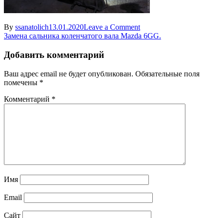
on
By
ssanatolich
13.01.2020
Leave a Comment
Навигация
perednij
Замена сальника коленчатого вала Mazda 6GG.
sal’nik
по
mazda
Добавить комментарий
записям
Ваш адрес email не будет опубликован.
Обязательные поля
помечены
*
Комментарий
*
Имя
Email
Сайт