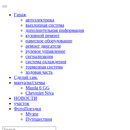
Skip
to
Гараж
content
автоэлектрика
выхлопная система
дополнительная информация
кузовной ремонт
навесное оборудование
ремонт двигателя
рулевое управление
сигнализация
система охлаждения
тормозная система
ходовая часть
Сделай сам.
мануалы/схемы
Mazda 6 GG
Chevrolet Niva
НОВОСТИ
участок
ФотоПоездки
Музеи
Путешествия
Search